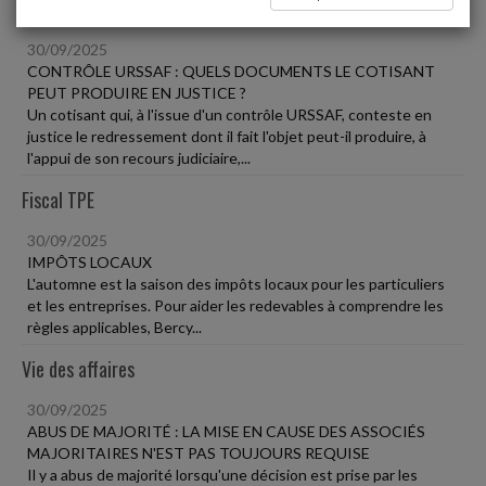
Social
30/09/2025
CONTRÔLE URSSAF : QUELS DOCUMENTS LE COTISANT
PEUT PRODUIRE EN JUSTICE ?
Un cotisant qui, à l'issue d'un contrôle URSSAF, conteste en
justice le redressement dont il fait l'objet peut-il produire, à
l'appui de son recours judiciaire,...
Fiscal TPE
30/09/2025
IMPÔTS LOCAUX
L'automne est la saison des impôts locaux pour les particuliers
et les entreprises. Pour aider les redevables à comprendre les
règles applicables, Bercy...
Vie des affaires
30/09/2025
ABUS DE MAJORITÉ : LA MISE EN CAUSE DES ASSOCIÉS
MAJORITAIRES N'EST PAS TOUJOURS REQUISE
Il y a abus de majorité lorsqu'une décision est prise par les