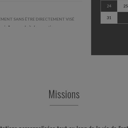
24
25
31
LEMENT SANS ÊTRE DIRECTEMENT VISÉ
 qui elle reprochait des « pratiques
 service du personnel,...
 DEMANDER LA DISSOLUTION D'UNE
é de société civile immobilière (SCI)
sement des parts...
Missions
SOMMATION PLUS DURABLE
onsommation et de la répression des fraudes
ions en faveur...