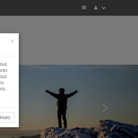
×
vous
Next
nces
vous
os
ns.
inuez