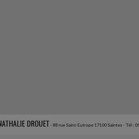
LIATION ET LCB-FT, CE QUI CHANGE
audes sociales et fiscales introduit plusieurs
 et de...
PORT EN COMPTE COURANT NE SUFFIT
 d'impôt sur le revenu « Madelin » (aussi
e courant d'associé...
LADIE À SON INITIATIVE : PAS DE
ander à un salarié de travailler (sur site ou
 NATHALIE DROUET
- 88 rue Saint-Eutrope 17100 Saintes - Tél : 0