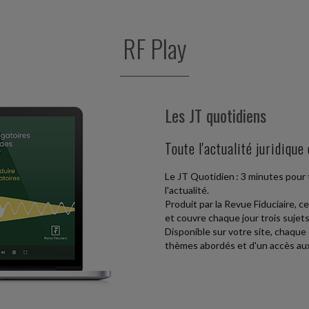
U À 0,25 % AU 1
tie des créances des salaires (AGS) assure
RF Play
sement ou en...
E DU TEMPS DE TRAVAIL
Les JT quotidiens
 heures de travail accomplies par chaque
que, celui-ci...
Toute l'actualité juridique
Le JT Quotidien : 3 minutes pour t
l'actualité.
Produit par la Revue Fiduciaire, c
et couvre chaque jour trois sujets c
Disponible sur votre site, chaqu
thèmes abordés et d'un accès aux