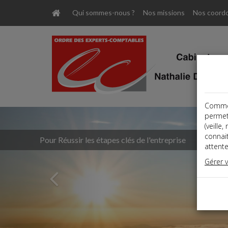
Qui sommes-nous ?
Nos missions
Nos coord
Comme t
Previous
permet
(veille
connai
Pour Faciliter votre croissance
attente
Gérer 