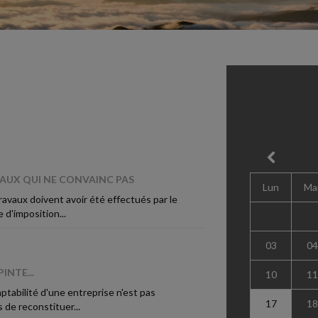
VAUX QUI NE CONVAINC PAS
Lun
Ma
ravaux doivent avoir été effectués par le
 d'imposition...
03
04
INTE...
10
11
ptabilité d'une entreprise n'est pas
17
18
s de reconstituer...