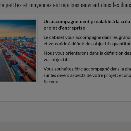
 de petites et moyennes entreprises œuvrant dans les doma
STION
Un accompagnement préalable à la créati
ne station de ski accepte de réduire le
projet d'entreprise
n d'un avenant au...
Le cabinet vous accompagne dans les grandes
et vous aide à définir des objectifs quantitati
Nous vous orienterons dans la définition de
ANT LA CRISE SANITAIRE DU COVID-
vos objectifs.
LE DÉLAI PRÉVU
Vous souhaitez être accompagné dans la phas
ntrepartie financière au salarié, l'employeur
sur les divers aspects de votre projet : écono
révue au...
fiscaux.
IS LE 2 JUILLET 2026
 modernise les procédures de l'institut
 les principales...