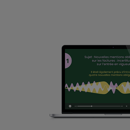
LE TAUX DE LA COTISATION « AGS » MAINTEN
L'Association pour la gestion du régime de garan
aux salariés dont l'employeur est placé en redres
Social
-
31/07/2026
SYSTÈME D'ENREGISTREMENT AUTOMATIQU
Quand l'employeur fait le choix de décompter les
salarié avec un système d'enregistrement automati