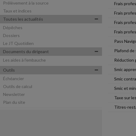
Prélèvement à la source
Frais profe
Taux et indices
Frais profes
Toutes les actualités
Frais profes
Dépêches
Frais profe
Dossiers
Pass Navigo
Le JT Quotidien
Plafond de 
Documents du dirigeant
Les aides à l'embauche
Réduction g
Smic appre
Outils
Échéancier
Smic contra
Outils de calcul
Smic et mi
Newsletter
Taxe sur les
Plan du site
Titres-res