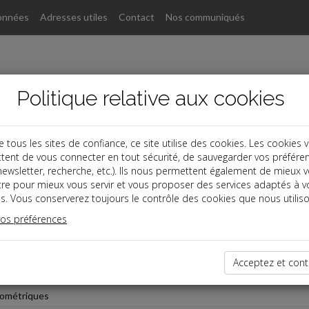
onnées
Adresses utiles
Contact
Nos communiqués
Politique relative aux cookies
ous les sites de confiance, ce site utilise des cookies. Les cookies 
tent de vous connecter en tout sécurité, de sauvegarder vos préfére
, newsletter, recherche, etc.). Ils nous permettent également de mieux 
tre pour mieux vous servir et vous proposer des services adaptés à v
s. Vous conserverez toujours le contrôle des cookies que nous utiliso
otisations
vos préférences
n nature nouvelles technologies
n nature repas et logement
Acceptez et cont
n nature véhicule
lométriques