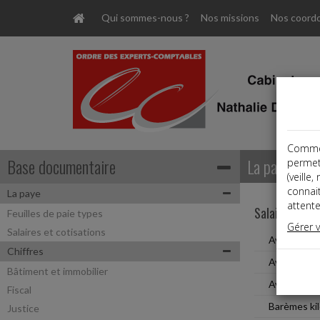
Qui sommes-nous ?
Nos missions
Nos coord
Comme t
Base documentaire
La paye
permet
(veille
connai
La paye
attente
Salaires et c
Feuilles de paie types
Gérer 
Salaires et cotisations
Avantage e
Chiffres
Avantage e
Bâtiment et immobilier
Avantage e
Fiscal
Barèmes ki
Justice