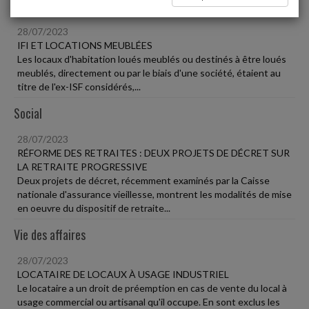
Fiscal TPE
28/07/2023
IFI ET LOCATIONS MEUBLÉES
Les locaux d'habitation loués meublés ou destinés à être loués
meublés, directement ou par le biais d'une société, étaient au
titre de l'ex-ISF considérés,...
Social
28/07/2023
RÉFORME DES RETRAITES : DEUX PROJETS DE DÉCRET SUR
LA RETRAITE PROGRESSIVE
Deux projets de décret, récemment examinés par la Caisse
nationale d'assurance vieillesse, montrent les modalités de mise
en oeuvre du dispositif de retraite...
Vie des affaires
28/07/2023
LOCATAIRE DE LOCAUX À USAGE INDUSTRIEL
Le locataire a un droit de préemption en cas de vente du local à
usage commercial ou artisanal qu'il occupe. En sont exclus les