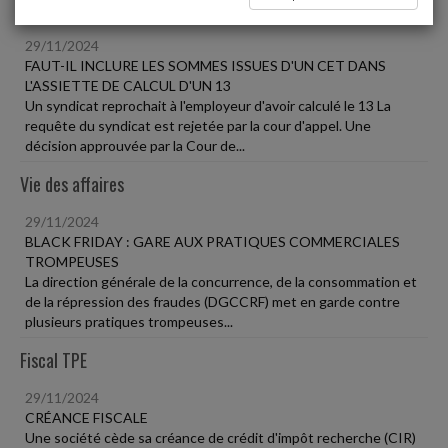
Social
29/11/2024
FAUT-IL INCLURE LES SOMMES ISSUES D'UN CET DANS
L'ASSIETTE DE CALCUL D'UN 13
Un syndicat reprochait à l'employeur d'avoir calculé le 13 La
requête du syndicat est rejetée par la cour d'appel. Une
décision approuvée par la Cour de...
Vie des affaires
29/11/2024
BLACK FRIDAY : GARE AUX PRATIQUES COMMERCIALES
TROMPEUSES
La direction générale de la concurrence, de la consommation et
de la répression des fraudes (DGCCRF) met en garde contre
plusieurs pratiques trompeuses...
Fiscal TPE
29/11/2024
CRÉANCE FISCALE
Une société cède sa créance de crédit d'impôt recherche (CIR)