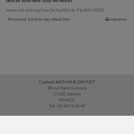
devrait intervenir sous 48 heures.
www.net-entreprises (actualité du 9 juillet 2024)
Retourner à la liste des dépêches
Imprimer
Cabinet NATHALIE DROUET
88 rue Saint-Eutrope
17100 Saintes
FRANCE
Tél : 05 46 91 96 49
ACCUEIL