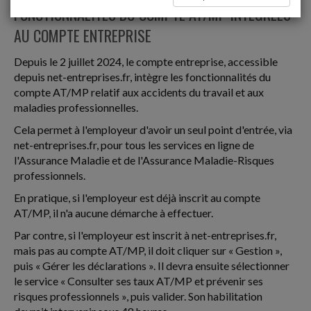
FONCTIONNALITÉS DU COMPTE AT/MP INTÉGRÉES
AU COMPTE ENTREPRISE
Depuis le 2 juillet 2024, le compte entreprise, accessible
depuis net-entreprises.fr, intègre les fonctionnalités du
compte AT/MP relatif aux accidents du travail et aux
maladies professionnelles.
Cela permet à l'employeur d'avoir un seul point d'entrée, via
net-entreprises.fr, pour tous les services en ligne de
l'Assurance Maladie et de l'Assurance Maladie-Risques
professionnels.
En pratique, si l'employeur est déjà inscrit au compte
AT/MP, il n'a aucune démarche à effectuer.
Par contre, si l'employeur est inscrit à net-entreprises.fr,
mais pas au compte AT/MP, il doit cliquer sur « Gestion »,
puis « Gérer les déclarations ». Il devra ensuite sélectionner
le service « Consulter ses taux AT/MP et prévenir ses
risques professionnels », puis valider. Son habilitation