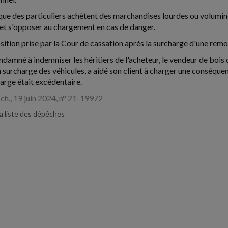
sque des particuliers achètent des marchandises lourdes ou volumine
r et s'opposer au chargement en cas de danger.
position prise par la Cour de cassation après la surcharge d'une rem
ndamné à indemniser les héritiers de l'acheteur, le vendeur de bois q
 surcharge des véhicules, a aidé son client à charger une conséquent
charge était excédentaire.
e ch., 19 juin 2024, n° 21-19972
la liste des dépêches