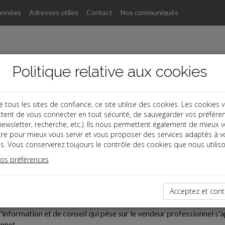
onnées
Adresses utiles
Contact
Nos communiqués
Politique relative aux cookies
ous les sites de confiance, ce site utilise des cookies. Les cookies 
tent de vous connecter en tout sécurité, de sauvegarder vos préfére
, newsletter, recherche, etc.). Ils nous permettent également de mieux 
tre pour mieux vous servir et vous proposer des services adaptés à v
s. Vous conserverez toujours le contrôle des cookies que nous utiliso
vos préférences
ires
07-23
N D'INFORMATION ET DE CONSEIL DU VENDEUR PROFESS
Acceptez et cont
d'information et de conseil qui pèse sur le vendeur professionnel s'
nnel.